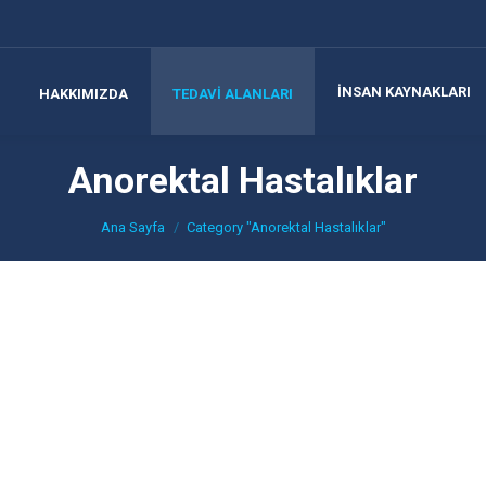
İNSAN KAYNAKLARI
HAKKIMIZDA
TEDAVİ ALANLARI
Anorektal Hastalıklar
You are here:
Ana Sayfa
Category "Anorektal Hastalıklar"