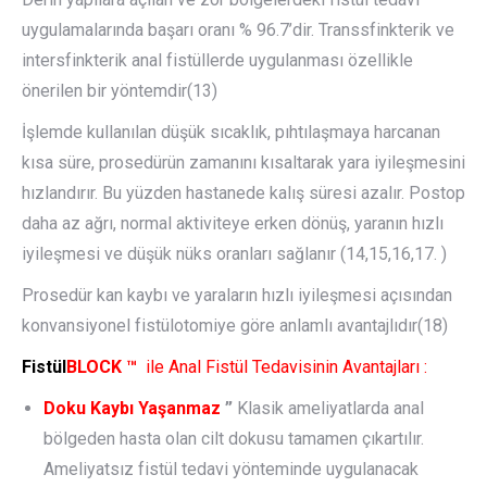
uygulamalarında başarı oranı % 96.7’dir. Transsfinkterik ve
intersfinkterik anal fistüllerde uygulanması özellikle
önerilen bir yöntemdir(13)
İşlemde kullanılan düşük sıcaklık, pıhtılaşmaya harcanan
kısa süre, prosedürün zamanını kısaltarak yara iyileşmesini
hızlandırır. Bu yüzden hastanede kalış süresi azalır. Postop
daha az ağrı, normal aktiviteye erken dönüş, yaranın hızlı
iyileşmesi ve düşük nüks oranları sağlanır (14,15,16,17. )
Prosedür kan kaybı ve yaraların hızlı iyileşmesi açısından
konvansiyonel fistülotomiye göre anlamlı avantajlıdır(18)
Fistül
BLOCK
™
ile Anal Fistül Tedavisinin Avantajları :
Doku Kaybı Yaşanmaz
”
Klasik ameliyatlarda anal
bölgeden hasta olan cilt dokusu tamamen çıkartılır.
Ameliyatsız fistül tedavi yönteminde uygulanacak