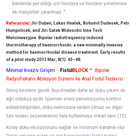
bandında yer aldığı için hastaya ve hastane yönetimine
ek maliyetler çıkartmaz.
”
Referanslar:
Jiri Duben, Lukas Hnatek, Bohumil Dudesek, Petr
Humpolicek, and Jiri Gatek Wideochir Inne Tech
Maloinwazyjne. Bipolar radiofrequency-induced
thermotherapy of haemorrhoids: a new minimally invasive
method for haemorrhoidal disease treatment. Early results
of a pilot study 2013 Mar; 8(1): 43–48.
Minimal İnvaziv Girişim
–
Fistül
BLOCK
™
Bipolar
Radyofrekans Ablasyon Sistemi İle Anal Fistül Tedavisi :
Geniş kesilere gerek duyulmadan daha az doku yıkımı ile
ağrı oldukça azdır. İşlemde enerji penetrasyonu kontrol
edilebildiğinden, doku nekrozuna neden olmaz ve diğer
tüm tedavi seçeneklerini hala kullanmaya imkan tanır (12)
Kolay doku eksizyonunu sağlar ve minimum kanama olur.
Derin yapılara açılan ve zor bölgelerdeki fistül tedavi