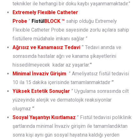
teknikler ile herhangi bir doku kaybı yaşanmamaktadır.”
Extremely Flexible Catheter
Probe
”
Fistül
BLOCK
™
sahip olduğu Extremely
Flexible Catheter Probe sayesinde zorlu açılara sahip
fistüllere müdahale imkanı sağlar ”
Ağrısız ve Kanamasız Tedavi
‘
‘ Tedavi anında ve
sonrasında hastalar ağrı ve kanama şikayetlerini
hissedilmeyecek kadar az yaşarlar.
”
Minimal İnvaziv Girişim
” Ameliyatsız fistül tedavisi
10 ila 15 dakika içerisinde tamamlanmaktadır
”
Yüksek Estetik Sonuçlar
” Uygulama sonrasında cilt
yüzeyinde alerjik ve dermatolojik reaksiyonlar
oluşmaz
”
Sosyal Yaşantıyı Kısıtlamaz
” Fistül tedavisi poliklinik
şartlarında minimal İnvaziv girişim ile tamamlandıktan
sonra kişi aynı gün sosyal hayatına kaldığı yerden