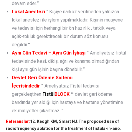
devam eder.
”
Lokal Anestezi
” Kişiye narkoz verilmeden yalnızca
lokal anestezi ile işlem yapılmaktadır. Kişinin muayene
ve tedavisi için herhangi bir ön hazırlık , tetkik veya
açlık-tokluk gerektirecek bir durum söz konusu
değildir.
”
Aynı Gün Tedavi – Aynı Gün İşbaşı
”
Ameliyatsız fistül
tedavisinde kesi, dikiş, ağrı ve kanama olmadığından
kişi aynı gün işinin başına dönebilir.
”
Devlet Geri Ödeme Sistemi
İçerisindedir
”
Ameliyatsız Fistül tedavisi
gerçekleştiren
Fistül
BLOCK
™
devlet geri ödeme
bandında yer aldığı için hastaya ve hastane yönetimine
ek maliyetler çıkartmaz.
”
Referanslar:
12. Keogh KM, Smart NJ.The proposed use of
radiofrequency ablation for the treatment of fistula-in-ano.