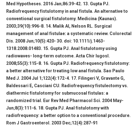
Med Hypotheses. 2016 Jan;86:39-42. 13. Gupta PJ.
Radiofrequency fistulotomy in anal fistula. An alternative to
conventional surgical fistulotomy. Medicina (Kaunas).
2003;39(10):996-8. 14. Malik AI, Nelson RL. Surgical
management of anal fistulae: a systematic review. Colorectal
Dis. 2008 Jun;10(5):420- 30. doi: 10.1111/j.
1463-
1318
.2008.01483. 15. Gupta PJ. Anal fistulotomy using
radiowaves- long-term outcome. Acta Chir Iugosl.
2008;55(3):115-8. 16. Gupta PJ. Radiofrequency fistulotomy:
a better alternative for treating low anal fistula. Sao Paulo
Med J. 2004 Jul 1;122(4):172-4. 17. Filingeri V, Gravante G,
Baldessari E, Casciani CU. Radiofrequency fistulectomy vs.
diathermic fistulotomy for submucosal fistulas: a
randomized trial. Eur Rev Med Pharmacol Sci. 2004 May-
Jun;8(3):111-6. 18. Gupta PJ. Anal fistulotomy with
radiofrequency: a better option to a conventional procedure.
Rom J Gastroenterol. 2003 Dec;12(4):287-91