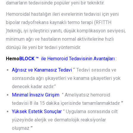
damarların tedavisinde popüler yeni bir tekniktir.
Hemoroidal hastalığın ileri evrelerinin tedavisi için yeni
bipolar radyofrekans kaynaklı termo terapi (RFITTH
)tekniği, iyi iyileştirici yanıtı, düşük komplikasyon seviyesi,
minimum ağrı ve hastaların normal aktivitelerine hızlı
dönüşü ile yeni bir tedavi yöntemidir.
Hemo
BLOCK
™
ile Hemoroid Tedavisinin Avantajları :
Ağrısız ve Kanamasız Tedavi
‘
‘ Tedavi sırasında ve
sonrasında ağrı şikayetleri ve kanama şikayetleri yok
denecek kadar azdır.”
Minimal İnvaziv Girişim
” Ameliyatsız hemoroid
tedavisi 8 ila 15 dakika içerisinde tamamlanmaktadır
”
Yüksek Estetik Sonuçlar
” Uygulama sonrasında cilt
yüzeyinde alerjik ve dermatolojik reaksiyonlar
oluşmaz
”