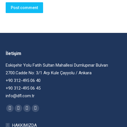
Post comment
İletişim
Eskişehir Yolu Fatih Sultan Mahallesi Dumlupınar Bulvarı
2700.Cadde No: 3/1 Arp Kule Çayyolu / Ankara
+90 312-495 06 40
+90 312-495 06 45
info@dfl.com.tr
Find us on:
Facebook
Twitter
YouTube
Instagram
HAKKIMIZDA