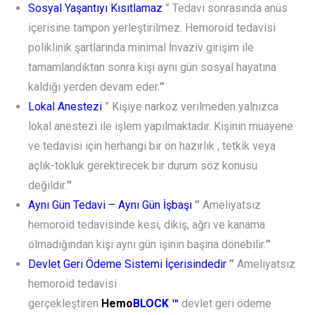
Sosyal Yaşantıyı Kısıtlamaz
” Tedavi sonrasında anüs
içerisine tampon yerleştirilmez. Hemoroid tedavisi
poliklinik şartlarında minimal İnvaziv girişim ile
tamamlandıktan sonra kişi aynı gün sosyal hayatına
kaldığı yerden devam eder.
”
Lokal Anestezi
” Kişiye narkoz verilmeden yalnızca
lokal anestezi ile işlem yapılmaktadır. Kişinin muayene
ve tedavisi için herhangi bir ön hazırlık , tetkik veya
açlık-tokluk gerektirecek bir durum söz konusu
değildir.
”
Aynı Gün Tedavi – Aynı Gün İşbaşı
”
Ameliyatsız
hemoroid tedavisinde kesi, dikiş, ağrı ve kanama
olmadığından kişi aynı gün işinin başına dönebilir.
”
Devlet Geri Ödeme Sistemi İçerisindedir
”
Ameliyatsız
hemoroid tedavisi
gerçekleştiren
Hemo
BLOCK
™
devlet geri ödeme