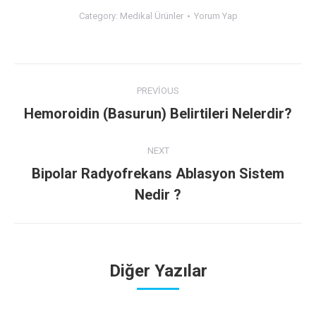
Category:
Medikal Ürünler
Yorum Yap
Post
PREVIOUS
navigation
Hemoroidin (Basurun) Belirtileri Nelerdir?
Previous
post:
NEXT
Bipolar Radyofrekans Ablasyon Sistem
Next
Nedir ?
post:
Diğer Yazılar